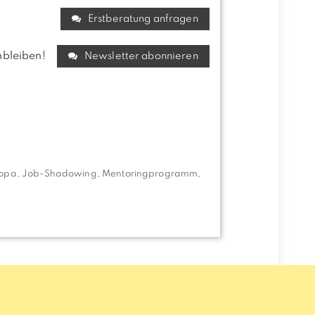
Erstberatung anfragen
ranbleiben!
Newsletter abonnieren
ropa
,
Job-Shadowing
,
Mentoringprogramm
,