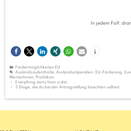
In jedem Fall: d
Kategorien
Fördermöglichkeiten EU
Schlagwörter
Auslandsaufenthalte
,
Auslandsstipendien
,
EU-Förderung
,
Eu
MentorInnen
,
Praktikum
Everything starts from a dot.
3 Dinge, die du bei der Antragstellung beachten solltest