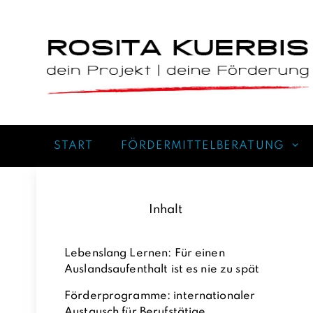
Zum
Inhalt
springen
START
FÖRDERMITTELBERATUNG
Inhalt
Lebenslang Lernen: Für einen
Auslandsaufenthalt ist es nie zu spät
Förderprogramme: internationaler
Austausch für Berufstätige,