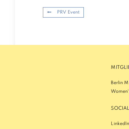
PRV Event
MITGL
Berlin 
Women`s
SOCIAL
LinkedI