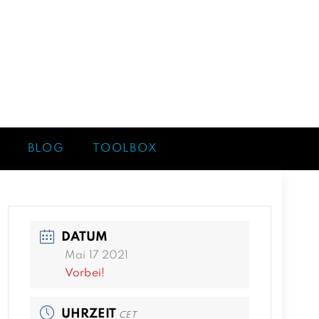
BLOG
TOOLBOX
DATUM
Mai 17 2021
Vorbei!
UHRZEIT
CET