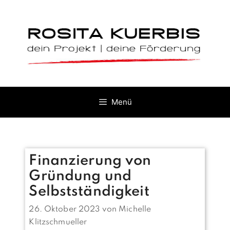
Zum
Inhalt
springen
Menü
Finanzierung von
Gründung und
Selbstständigkeit
26. Oktober 2023
von
Michelle
Klitzschmueller