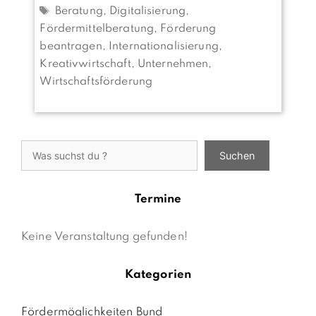
Schlagwörter
Beratung
,
Digitalisierung
,
Fördermittelberatung
,
Förderung
beantragen
,
Internationalisierung
,
Kreativwirtschaft
,
Unternehmen
,
Wirtschaftsförderung
Suchen
Suchen
Termine
Keine Veranstaltung gefunden!
Kategorien
Fördermöglichkeiten Bund