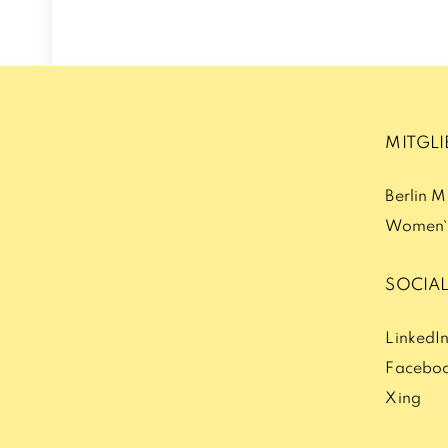
MITGL
Berlin 
Women`s
SOCIAL
LinkedI
Facebo
Xing