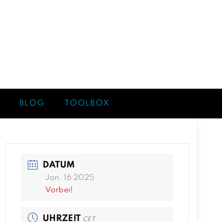
BLOG
TOOLBOX
DATUM
Jan. 16 2025
Vorbei!
UHRZEIT
CET