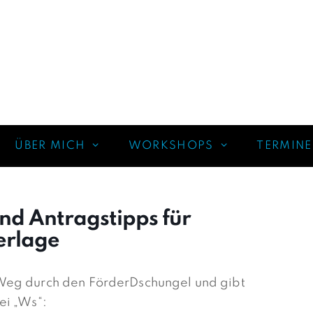
ÜBER MICH
WORKSHOPS
TERMINE
nd Antragstipps für
erlage
Weg durch den FörderDschungel und gibt
ei „Ws“: