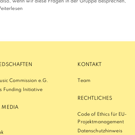
 also, wenn wir diese Fragen in der Gruppe besprechen,
eiterlesen
IEDSCHAFTEN
KONTAKT
Music Commission e.G.
Team
 Funding Initiative
RECHTLICHES
 MEDIA
Code of Ethics für EU-
Projektmanagement
n
Datenschutzhinweis
ok