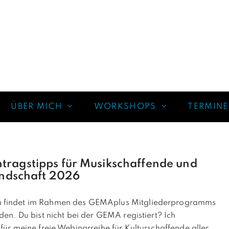
ÜBER MICH
WORKSHOPS
TERMINE
tragstipps für Musikschaffende und
landschaft 2026
en findet im Rahmen des GEMAplus Mitgliederprogramms
den. Du bist nicht bei der GEMA registiert? Ich
für meine freie Webinarreihe für Kulturschaffende aller