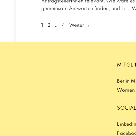
AntragstellerInnen relevant. Wie wäre es
gemeinsam Antworten finden, und so …
W
Seite
Seite
Seite
1
2
…
4
Weiter
→
MITGL
Berlin 
Women`s
SOCIAL
LinkedI
Facebo