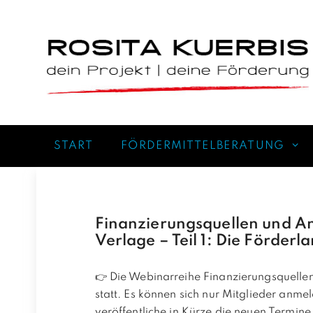
Zum
Inhalt
springen
START
FÖRDERMITTELBERATUNG
Finanzierungsquellen und An
Verlage – Teil 1: Die Förder
👉 Die Webinarreihe Finanzierungsquell
statt. Es können sich nur Mitglieder anmel
veröffentliche in Kürze die neuen Termine 