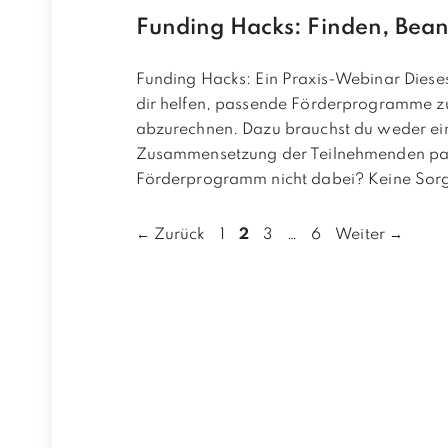
Funding Hacks: Finden, Bean
Funding Hacks: Ein Praxis-Webinar Dieses 
dir helfen, passende Förderprogramme zu
abzurechnen. Dazu brauchst du weder ein
Zusammensetzung der Teilnehmenden pas
Förderprogramm nicht dabei? Keine Sorge
Seite
Seite
Seite
Seite
←
Zurück
1
2
3
…
6
Weiter
→