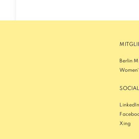
MITGL
Berlin 
Women`s
SOCIAL
LinkedI
Facebo
Xing