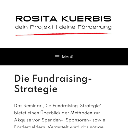
Zum
Inhalt
springen
Menü
Die Fundraising-
Strategie
Das Seminar „Die Fundraising-Strategie“
bietet einen Überblick der Methoden zur
Akquise von Spenden-, Sponsoren- sowie
Fördergeldern. Vermittelt wird das nötige