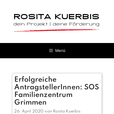
Zum
Inhalt
springen
Menü
Erfolgreiche
AntragstellerInnen: SOS
Familienzentrum
Grimmen
26. April 2020
von
Rosita Kuerbis