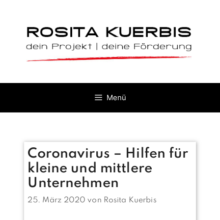
Zum
Inhalt
springen
Menü
Coronavirus – Hilfen für
kleine und mittlere
Unternehmen
25. März 2020
von
Rosita Kuerbis