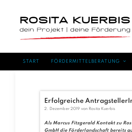
Zum
Inhalt
springen
START
FÖRDERMITTELBERATUNG
Erfolgreiche Antragstelle
2. Dezember 2019
von
Rosita Kuerbis
Als Marcus Fitzgerald Kontakt zu Ro
GmbH die Förderlandschaft bereits 