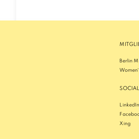
MITGL
Berlin 
Women`s
SOCIAL
LinkedI
Facebo
Xing