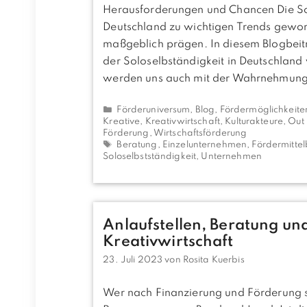
Herausforderungen und Chancen Die Sol
Deutschland zu wichtigen Trends geword
maßgeblich prägen. In diesem Blogbeitra
der Soloselbständigkeit in Deutschland 
werden uns auch mit der Wahrnehmung
Kategorien
Förderuniversum
,
Blog
,
Fördermöglichkeite
Kreative, Kreativwirtschaft
,
Kulturakteure
,
Out 
Förderung
,
Wirtschaftsförderung
Schlagwörter
Beratung
,
Einzelunternehmen
,
Fördermitte
Soloselbstständigkeit
,
Unternehmen
Anlaufstellen, Beratung und
Kreativwirtschaft
23. Juli 2023
von
Rosita Kuerbis
Wer nach Finanzierung und Förderung suc