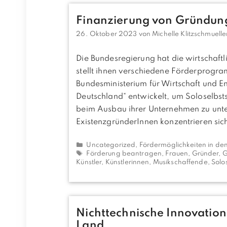
Finanzierung von Gründung
26. Oktober 2023
von
Michelle Klitzschmuelle
Die Bundesregierung hat die wirtschaft
stellt ihnen verschiedene Förderprogr
Bundesministerium für Wirtschaft und E
Deutschland“ entwickelt, um Soloselbst
beim Ausbau ihrer Unternehmen zu unter
ExistenzgründerInnen konzentrieren sich
Kategorien
Uncategorized
,
Fördermöglichkeiten in de
Schlagwörter
Förderung beantragen
,
Frauen
,
Gründer
,
G
Künstler
,
Künstlerinnen
,
Musikschaffende
,
Solo
Nichttechnische Innovatio
Land