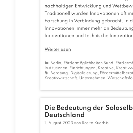
nachhaltigen Entwicklung und Wettbewer
Traditionell wurden Innovationen oft mi
Forschung in Verbindung gebracht. In d
Innovationen immer mehr an Bedeutung. 
Innovationen und technische Innovatio
Weiterlesen
Kategorien
Berlin
,
Fördermöglichkeiten Bund
,
Fördermö
Institutionen, Einrichtungen
,
Kreative, Kreativw
Schlagwörter
Beratung
,
Digitalisierung
,
Fördermittelbera
Kreativwirtschaft
,
Unternehmen
,
Wirtschaftsf
Die Bedeutung der Soloselb
Deutschland
1. August 2023
von
Rosita Kuerbis