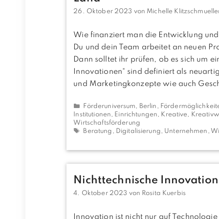
26. Oktober 2023
von
Michelle Klitzschmuelle
Wie finanziert man die Entwicklung un
Du und dein Team arbeitet an neuen Pr
Dann solltet ihr prüfen, ob es sich um e
Innovationen“ sind definiert als neuart
und Marketingkonzepte wie auch Gesch
Kategorien
Förderuniversum
,
Berlin
,
Fördermöglichkeit
Institutionen, Einrichtungen
,
Kreative, Kreativw
Wirtschaftsförderung
Schlagwörter
Beratung
,
Digitalisierung
,
Unternehmen
,
Wi
Nichttechnische Innovation
4. Oktober 2023
von
Rosita Kuerbis
Innovation ist nicht nur auf Technologie