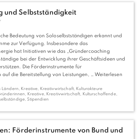
 und Selbstständigkeit
r
liche Bedeutung von Soloselbstständigen erkannt und
amme zur Verfügung. Insbesondere das
nergie hat Initiativen wie das „Gründercoaching
ständige bei der Entwicklung ihrer Geschäftsideen und
stützen. Die Förderinstrumente für
 auf die Bereitstellung von Leistungen, …
Weiterlesen
n Ländern
,
Kreative, Kreativwirtschaft
,
Kulturakteure
ründerinnen
,
Kreative
,
Kreativwirtschaft
,
Kulturschaffende
,
selbständige
,
Stipendien
nen: Förderinstrumente von Bund und