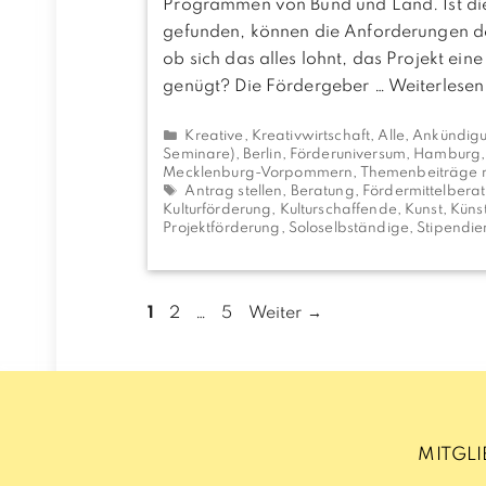
Programmen von Bund und Land. Ist d
gefunden, können die Anforderungen de
ob sich das alles lohnt, das Projekt ei
genügt? Die Fördergeber …
Weiterlesen
Kategorien
Kreative, Kreativwirtschaft
,
Alle
,
Ankündigu
Seminare)
,
Berlin
,
Förderuniversum
,
Hamburg
Mecklenburg-Vorpommern
,
Themenbeiträge 
Schlagwörter
Antrag stellen
,
Beratung
,
Fördermittelbera
Kulturförderung
,
Kulturschaffende
,
Kunst
,
Künst
Projektförderung
,
Soloselbständige
,
Stipendie
Seite
Seite
Seite
1
2
…
5
Weiter
→
MITGL