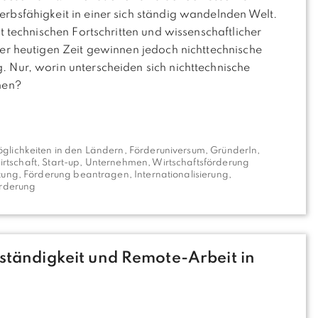
bsfähigkeit in einer sich ständig wandelnden Welt.
t technischen Fortschritten und wissenschaftlicher
er heutigen Zeit gewinnen jedoch nichttechnische
Nur, worin unterscheiden sich nichttechnische
nen?
glichkeiten in den Ländern
,
Förderuniversum
,
GründerIn
,
irtschaft
,
Start-up
,
Unternehmen
,
Wirtschaftsförderung
tung
,
Förderung beantragen
,
Internationalisierung
,
örderung
ständigkeit und Remote-Arbeit in