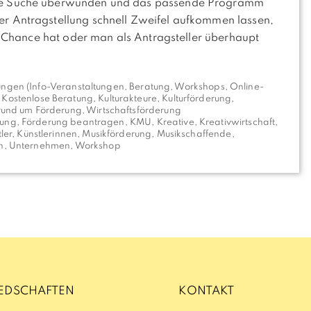
ie Suche überwunden und das passende Programm
r Antragstellung schnell Zweifel aufkommen lassen,
ne Chance hat oder man als Antragsteller überhaupt
ngen (Info-Veranstaltungen, Beratung, Workshops, Online-
,
Kostenlose Beratung
,
Kulturakteure
,
Kulturförderung
,
rund um Förderung
,
Wirtschaftsförderung
tung
,
Förderung beantragen
,
KMU
,
Kreative
,
Kreativwirtschaft
,
ler
,
Künstlerinnen
,
Musikförderung
,
Musikschaffende
,
n
,
Unternehmen
,
Workshop
IEDSCHAFTEN
KONTAKT