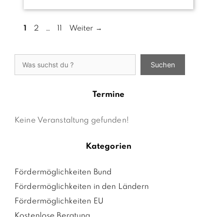
Seite
Seite
Seite
1
2
…
11
Weiter
→
Suchen
Suchen
Termine
Keine Veranstaltung gefunden!
Kategorien
Fördermöglichkeiten Bund
Fördermöglichkeiten in den Ländern
Fördermöglichkeiten EU
Kostenlose Beratung